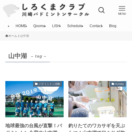
MENU
HOME
Qooma
LISH
Schedule
Contact
Blog
ホーム
山中湖
山中湖
– tag –
バドミントン活動
Activity
地球最強の台風が直撃！バ
釣りたてのワカサギを天ぷ