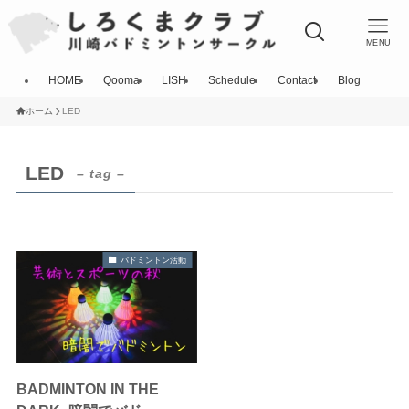
MENU
HOME
Qooma
LISH
Schedule
Contact
Blog
ホーム
LED
LED
– tag –
バドミントン活動
BADMINTON IN THE